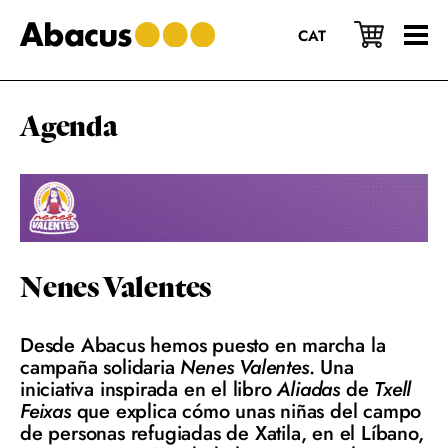
Saltar
Saltar
Saltar
al
a
al
CAT
contenido
la
pie
principal
barra
de
lateral
página
principal
Agenda
Nenes Valentes
Desde Abacus hemos puesto en marcha la
campaña solidaria
Nenes Valentes
. Una
iniciativa inspirada en el libro
Aliadas
de
Txell
Feixas
que explica cómo unas niñas del campo
de personas refugiadas de Xatila, en el Líbano,