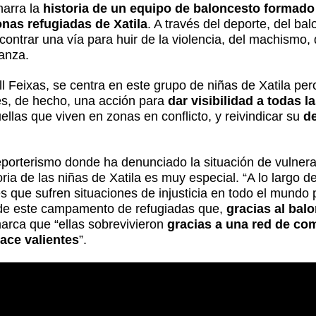
narra la
historia de un equipo de baloncesto formado
nas refugiadas de Xatila
. A través del deporte, del ba
ntrar una vía para huir de la violencia, del machismo, d
ranza.
 Feixas, se centra en este grupo de niñas de Xatila pero
“es, de hecho, una acción para
dar visibilidad a todas l
ellas que viven en zonas en conflicto, y reivindicar su
de
reporterismo donde ha denunciado la situación de vulner
a de las niñas de Xatila es muy especial. “A lo largo de 
 que sufren situaciones de injusticia en todo el mundo
s de este campamento de refugiadas que,
gracias al bal
marca que “ellas sobrevivieron
gracias a una red de co
ace valientes
”.