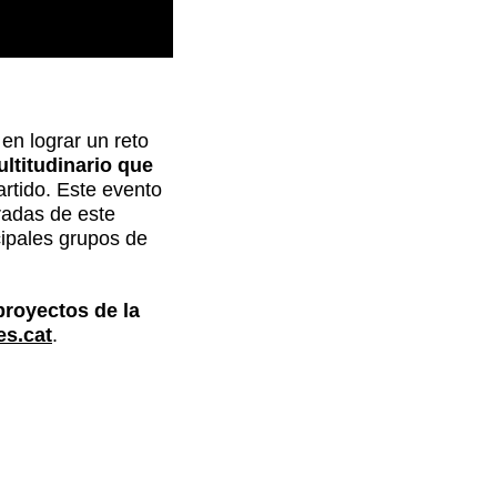
en lograr un reto
ltitudinario que
rtido. Este evento
radas de este
cipales grupos de
proyectos de la
es.cat
.