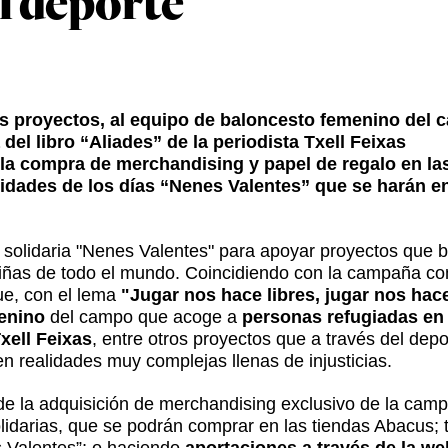
l deporte
ros proyectos, al equipo de baloncesto femenino del
del libro “Aliades” de la periodista Txell Feixas
 la compra de merchandising y papel de regalo en la
vidades de los días “Nenes Valentes” que se harán e
solidaria "Nenes Valentes" para apoyar proyectos que b
iñas de todo el mundo. Coincidiendo con la campaña co
ue, con el lema
"Jugar nos hace libres, jugar nos hac
enino
del campo que acoge a
personas refugiadas en 
Txell Feixas
, entre otros proyectos que a través del depo
 realidades muy complejas llenas de injusticias.
s de la adquisición de merchandising exclusivo de la ca
lidarias, que se podrán comprar en las tiendas Abacus
 Valentes”; o haciendo
aportaciones a través de la w