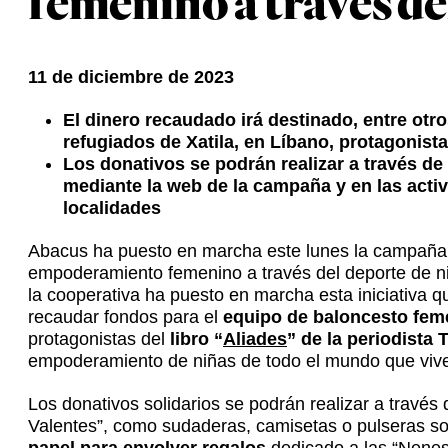
femenino a través de
11 de diciembre de 2023
El dinero recaudado irá destinado, entre ot
refugiados de Xatila, en Líbano, protagonista 
Los donativos se podrán realizar a través de
mediante la web de la campaña y en las acti
localidades
Abacus ha puesto en marcha este lunes la campaña 
empoderamiento femenino a través del deporte de n
la cooperativa ha puesto en marcha esta iniciativa q
recaudar fondos para el
equipo de baloncesto fem
protagonistas del
libro “
Aliades
” de la periodista 
empoderamiento de niñas de todo el mundo que viven
Los donativos solidarios se podrán realizar a travé
Valentes”, como sudaderas, camisetas o pulseras so
papel para envolver regalos
dedicado a las “Nenes