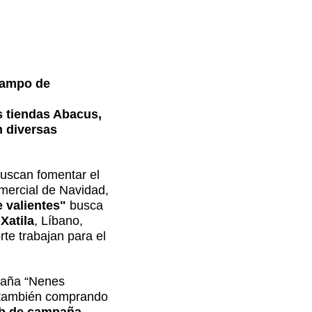
 campo de
s tiendas Abacus,
n diversas
uscan fomentar el
mercial de Navidad,
e valientes"
busca
Xatila
, Líbano,
rte trabajan para el
mpaña “Nenes
; también comprando
eb de campaña