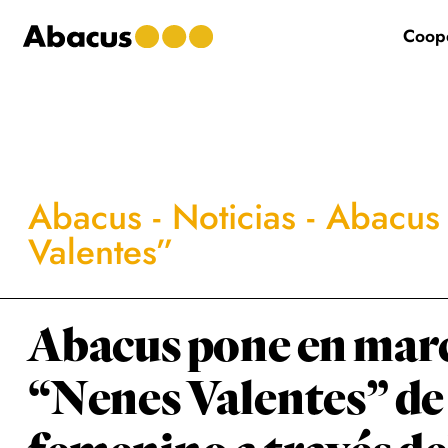
Saltar
Saltar
Saltar
al
a
al
Coope
contenido
la
pie
principal
barra
de
lateral
página
principal
Abacus
-
Noticias
-
Abacus 
Valentes”
Abacus pone en marc
“Nenes Valentes” d