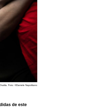
atila. Foto: ©Daniele Napolitano
didas de este