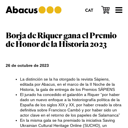
Saltar
Saltar
Saltar
al
a
al
CAT
contenido
la
pie
principal
barra
de
lateral
página
principal
Borja de Riquer gana el Premio
de Honor de la Historia 2023
26 de octubre de 2023
La distinción se la ha otorgado la revista Sàpiens,
editada por Abacus, en el marco de la II Noche de la
Historia, la gala de entrega de los Premios SÀPIENS
El jurado ha concedido el galardón a Riquer “por haber
dado un nuevo enfoque a la historiografía política de la
España de los siglos XIX y XX, por haber creado la obra
definitiva sobre Francisco Cambó y por haber sido un
actor clave en el retorno de los papeles de Salamanca”
En la misma gala se ha premiado la iniciativa Saving
Ukrainian Cultural Heritage Online (SUCHO), un