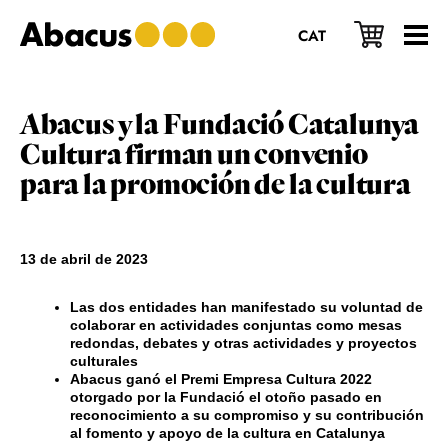
Saltar
Saltar
Saltar
al
a
al
CAT
contenido
la
pie
principal
barra
de
lateral
página
principal
Abacus y la Fundació Catalunya
Cultura firman un convenio
para la promoción de la cultura
13 de abril de 2023
Las dos entidades han manifestado su voluntad de
colaborar en actividades conjuntas como mesas
redondas, debates y otras actividades y proyectos
culturales
Abacus ganó el Premi Empresa Cultura 2022
otorgado por la Fundació el otoño pasado en
reconocimiento a su compromiso y su contribución
al fomento y apoyo de la cultura en Catalunya