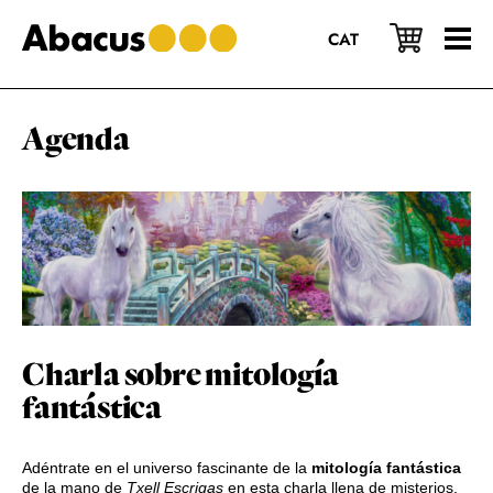
Saltar
Saltar
Saltar
al
a
al
CAT
contenido
la
pie
principal
barra
de
lateral
página
principal
Agenda
Charla sobre mitología
fantástica
Adéntrate en el universo fascinante de la
mitología fantástica
de la mano de
Txell Escrigas
en esta charla llena de misterios,