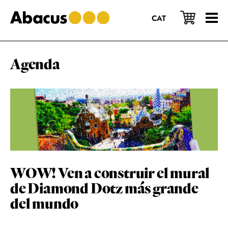
Saltar
Saltar
Saltar
al
a
al
CAT
contenido
la
pie
principal
barra
de
lateral
página
principal
Agenda
WOW! Ven a construir el mural
de Diamond Dotz más grande
del mundo