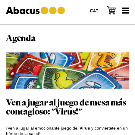
Saltar
Saltar
Saltar
al
a
al
CAT
contenido
la
pie
principal
barra
de
lateral
página
principal
Agenda
Ven a jugar al juego de mesa más
contagioso: "Virus!"
¡Ven a jugar al emocionante juego del
Virus
y conviértete en un
héroe de la salud!