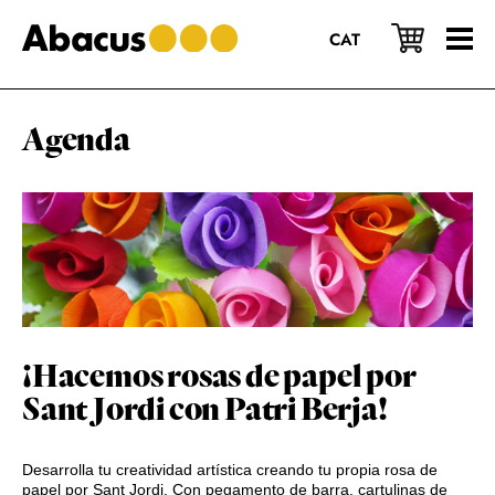
Saltar
Saltar
Saltar
al
a
al
CAT
contenido
la
pie
principal
barra
de
lateral
página
principal
Agenda
¡Hacemos rosas de papel por
Sant Jordi con Patri Berja!
Desarrolla tu creatividad artística creando tu propia rosa de
papel por Sant Jordi. Con pegamento de barra, cartulinas de