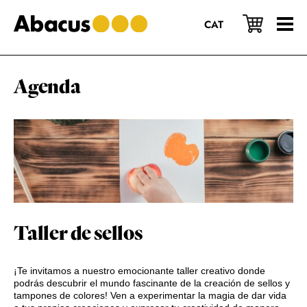
Saltar
Saltar
Saltar
al
a
al
CAT
contenido
la
pie
principal
barra
de
lateral
página
principal
Agenda
Taller de sellos
¡Te invitamos a nuestro emocionante taller creativo donde
podrás descubrir el mundo fascinante de la creación de sellos y
tampones de colores! Ven a experimentar la magia de dar vida