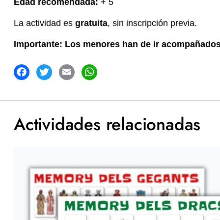
Edad recomendada:
+ 5
La actividad es
gratuita
, sin inscripción previa.
Importante: Los menores han de ir acompañados 
acebook
Twitter
Email
WhatsApp
Actividades relacionadas