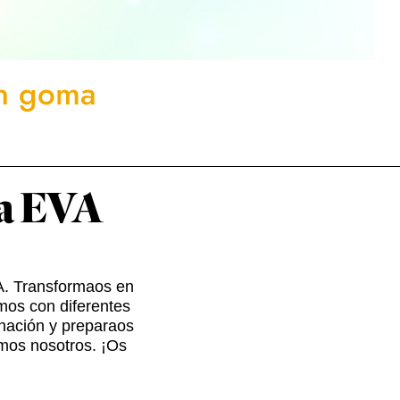
on goma
ma EVA
A. Transformaos en
mos con diferentes
nación y preparaos
emos nosotros. ¡Os