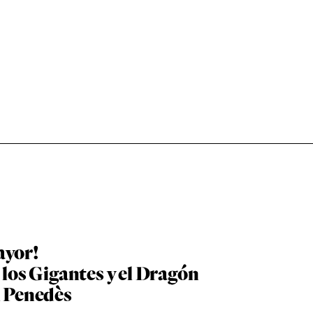
ayor!
 los Gigantes y el Dragón
l Penedès