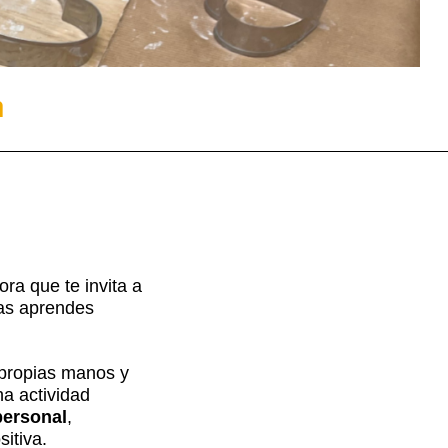
a
ra que te invita a
tras aprendes
 propias manos y
na actividad
personal
,
itiva.