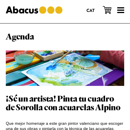
Saltar
Saltar
Saltar
al
a
al
CAT
contenido
la
pie
principal
barra
de
lateral
página
principal
Agenda
¡Sé un artista! Pinta tu cuadro
de Sorolla con acuarelas Alpino
Que mejor homenaje a este gran pintor valenciano que escoger
una de sus obras y pintarla con la técnica de las acuarelas.