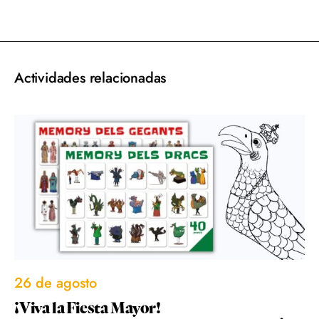
acebook
Twitter
Email
WhatsApp
Actividades relacionadas
26 de agosto
¡Viva la Fiesta Mayor!