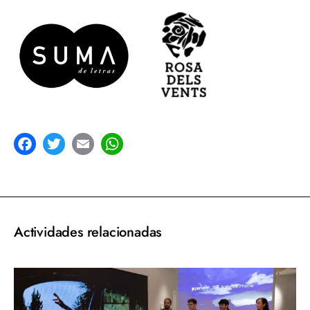
acebook
Twitter
Email
WhatsApp
Actividades relacionadas