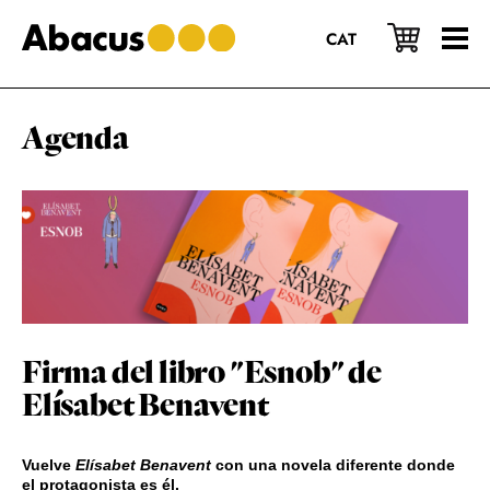
Saltar
Saltar
Saltar
al
a
al
CAT
contenido
la
pie
principal
barra
de
lateral
página
principal
Agenda
Firma del libro "Esnob" de
Elísabet Benavent
Vuelve
Elísabet Benavent
con una novela diferente donde
el protagonista es él.