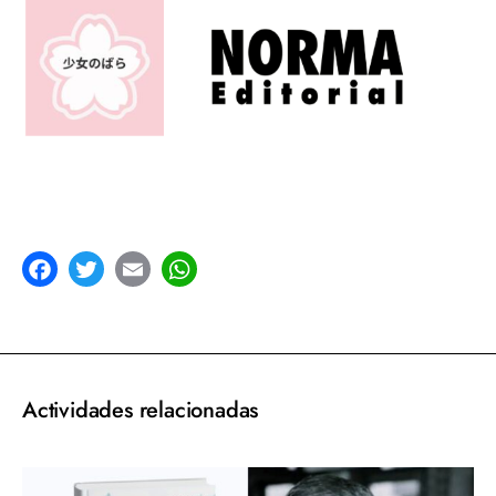
acebook
Twitter
Email
WhatsApp
Actividades relacionadas