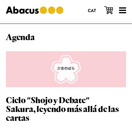
Saltar
Saltar
Saltar
al
a
al
CAT
contenido
la
pie
principal
barra
de
lateral
página
principal
Agenda
Ciclo "Shojo y Debate"
Sakura, leyendo más allá de las
cartas