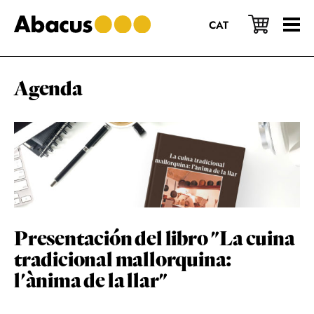
Saltar
Saltar
Saltar
al
a
al
CAT
contenido
la
pie
principal
barra
de
lateral
página
principal
Agenda
Presentación del libro "La cuina
tradicional mallorquina:
l'ànima de la llar"