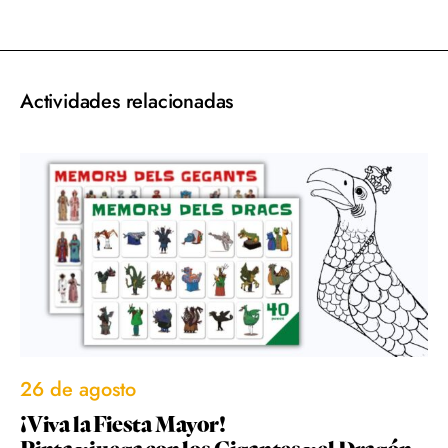
acebook
Twitter
Email
WhatsApp
Actividades relacionadas
26 de agosto
¡Viva la Fiesta Mayor!