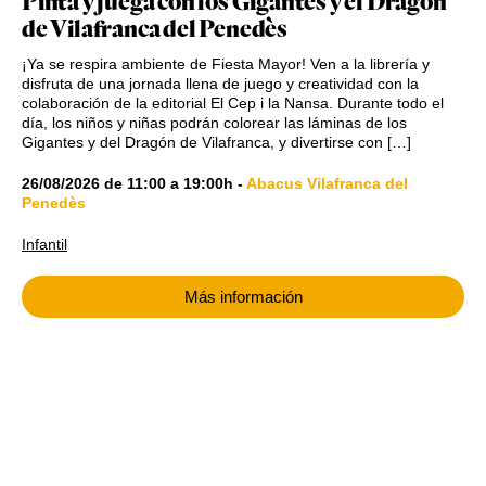
Pinta y juega con los Gigantes y el Dragón
de Vilafranca del Penedès
¡Ya se respira ambiente de Fiesta Mayor! Ven a la librería y
disfruta de una jornada llena de juego y creatividad con la
colaboración de la editorial El Cep i la Nansa. Durante todo el
día, los niños y niñas podrán colorear las láminas de los
Gigantes y del Dragón de Vilafranca, y divertirse con […]
26/08/2026
de
11:00
a
19:00h
-
Abacus Vilafranca del
Penedès
Infantil
Más información