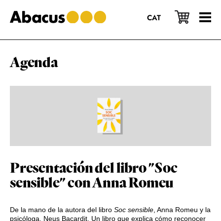
Saltar
Saltar
Saltar
al
a
al
CAT
contenido
la
pie
principal
barra
de
lateral
página
principal
Agenda
Presentación del libro "Soc
sensible" con Anna Romeu
De la mano de la autora del libro
Soc sensible
, Anna Romeu y la
psicóloga, Neus Bacardit. Un libro que explica cómo reconocer