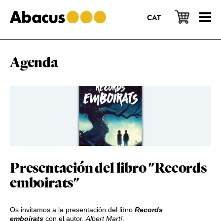
Saltar
Saltar
Saltar
al
a
al
CAT
contenido
la
pie
principal
barra
de
lateral
página
principal
Agenda
Presentación del libro "Records
emboirats"
Os invitamos a la presentación del libro
Records
emboirats
con el autor,
Albert Martí
.