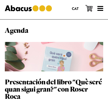
Saltar
Saltar
Saltar
al
a
al
CAT
contenido
la
pie
principal
barra
de
lateral
página
principal
Agenda
Presentación del libro "Què seré
quan sigui gran?" con Roser
Roca