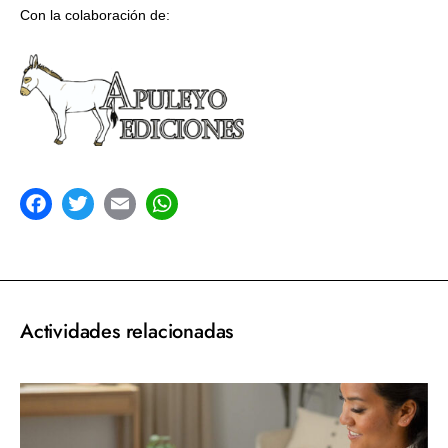
Con la colaboración de:
acebook
Twitter
Email
WhatsApp
Actividades relacionadas