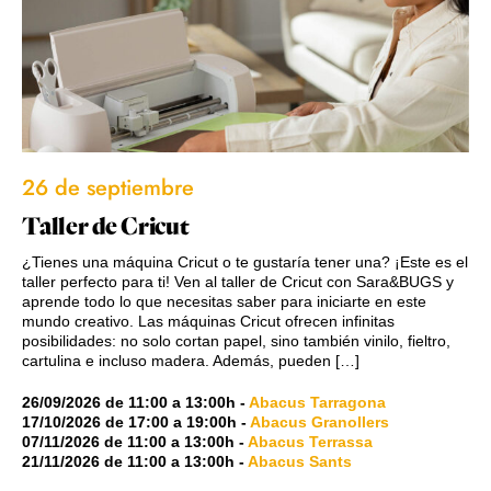
26 de septiembre
Taller de Cricut
¿Tienes una máquina Cricut o te gustaría tener una? ¡Este es el
taller perfecto para ti! Ven al taller de Cricut con Sara&BUGS y
aprende todo lo que necesitas saber para iniciarte en este
mundo creativo. Las máquinas Cricut ofrecen infinitas
posibilidades: no solo cortan papel, sino también vinilo, fieltro,
cartulina e incluso madera. Además, pueden […]
26/09/2026
de
11:00
a
13:00h
-
Abacus Tarragona
17/10/2026
de
17:00
a
19:00h
-
Abacus Granollers
07/11/2026
de
11:00
a
13:00h
-
Abacus Terrassa
21/11/2026
de
11:00
a
13:00h
-
Abacus Sants