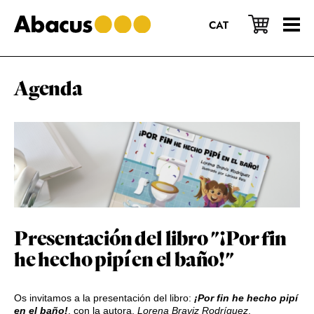
Saltar
Saltar
Saltar
al
a
al
CAT
contenido
la
pie
principal
barra
de
lateral
página
principal
Agenda
Presentación del libro "¡Por fin
he hecho pipí en el baño!"
Os invitamos a la presentación del libro:
¡Por fin he hecho pipí
en el baño!
, con la autora,
Lorena Braviz Rodríguez
.