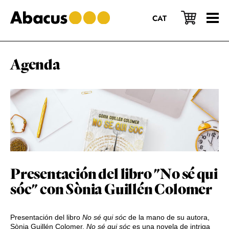
Saltar
Saltar
Saltar
al
a
al
CAT
contenido
la
pie
principal
barra
de
lateral
página
principal
Agenda
Presentación del libro "No sé qui
sóc" con Sònia Guillén Colomer
Presentación del libro
No sé qui sóc
de la mano de su autora,
Sònia Guillén Colomer.
No sé qui sóc
es una novela de intriga