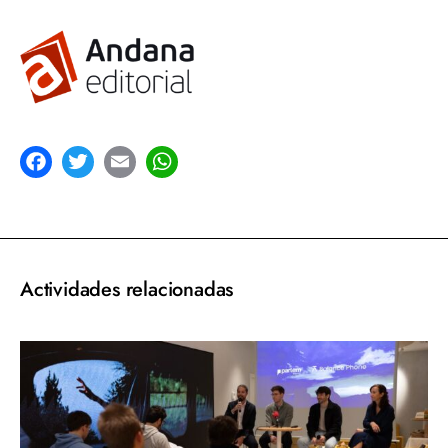
acebook
Twitter
Email
WhatsApp
Actividades relacionadas