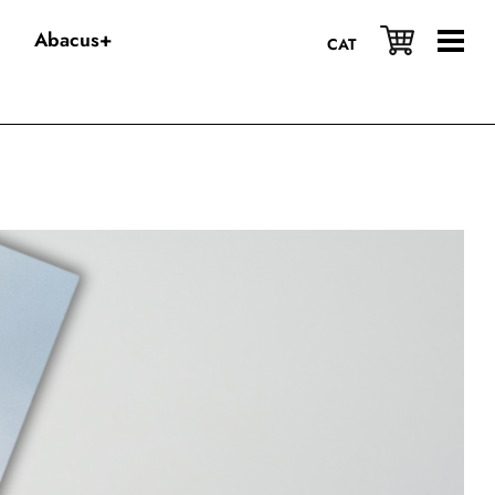
Abacus+
CAT