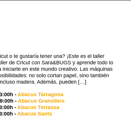
t o te gustaría tener una? ¡Este es el taller
 taller de Cricut con Sara&BUGS y aprende todo lo
 iniciarte en este mundo creativo. Las máquinas
posibilidades: no solo cortan papel, sino también
a e incluso madera. Además, pueden […]
3:00h
-
Abacus Tarragona
9:00h
-
Abacus Granollers
3:00h
-
Abacus Terrassa
3:00h
-
Abacus Sants