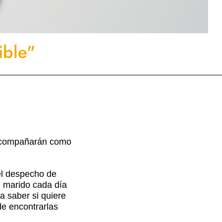
ible"
acompañarán como
 el despecho de
n marido cada día
a saber si quiere
de encontrarlas