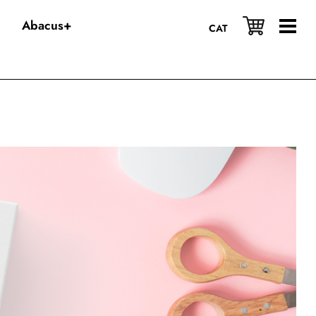
Abacus+
CAT