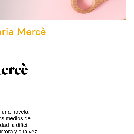
aria Mercè
Mercè
o una novela,
ios medios de
d la difícil
ctora y a la vez