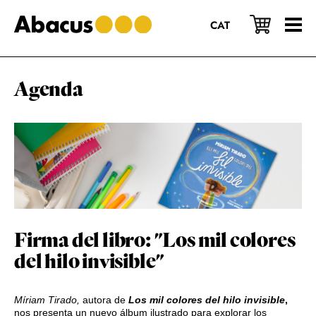
Saltar
Saltar
Saltar
al
a
al
CAT
contenido
la
pie
principal
barra
de
lateral
página
principal
Agenda
Firma del libro: "Los mil colores
del hilo invisible"
Míriam Tirado,
autora de
Los mil colores del hilo invisible
,
nos presenta un nuevo álbum ilustrado para explorar los