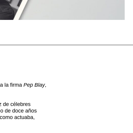
la la firma
Pep Blay
,
z de célebres
rgo de doce años
a como actuaba,