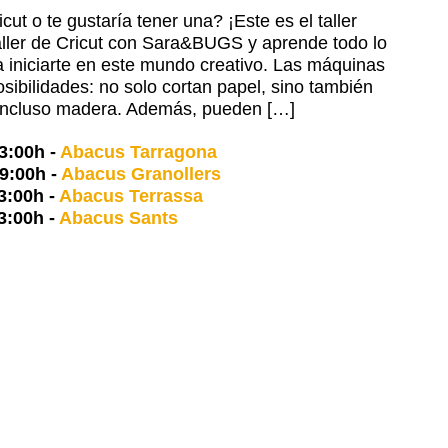
t o te gustaría tener una? ¡Este es el taller
 taller de Cricut con Sara&BUGS y aprende todo lo
 iniciarte en este mundo creativo. Las máquinas
posibilidades: no solo cortan papel, sino también
a e incluso madera. Además, pueden […]
3:00h
-
Abacus Tarragona
9:00h
-
Abacus Granollers
3:00h
-
Abacus Terrassa
3:00h
-
Abacus Sants