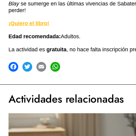
Blay
se sumerge en las últimas vivencias de Sabater
perder!
¡Quiero el libro!
Edad recomendada:
Adultos.
La actividad es
gratuita
, no hace falta inscripción pr
acebook
Twitter
Email
WhatsApp
Actividades relacionadas