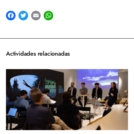
acebook
Twitter
Email
WhatsApp
Actividades relacionadas