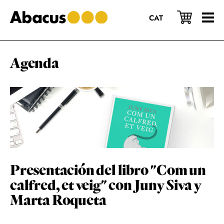
Saltar
Saltar
Saltar
al
a
al
CAT
contenido
la
pie
principal
barra
de
lateral
página
principal
Agenda
Presentación del libro "Com un
calfred, et veig" con Juny Siva y
Marta Roqueta