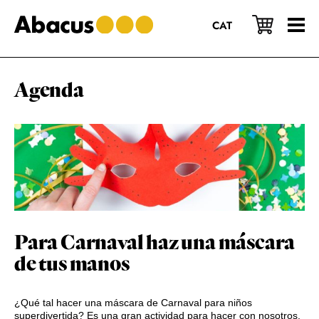
Saltar
Saltar
Saltar
al
a
al
CAT
contenido
la
pie
principal
barra
de
lateral
página
principal
Agenda
Para Carnaval haz una máscara
de tus manos
¿Qué tal hacer una máscara de Carnaval para niños
superdivertida? Es una gran actividad para hacer con nosotros,