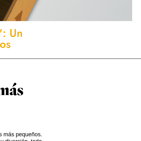
": Un
ños
 más
os más pequeños.