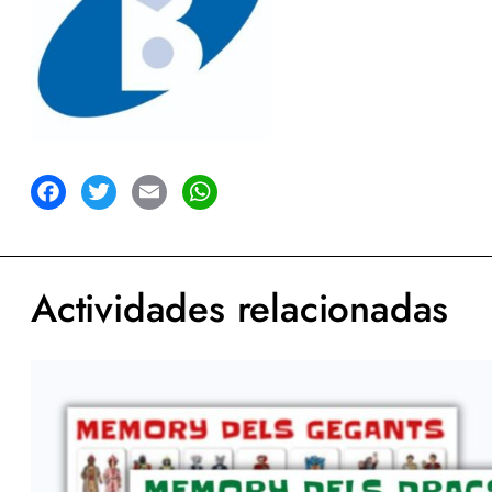
acebook
Twitter
Email
WhatsApp
Actividades relacionadas