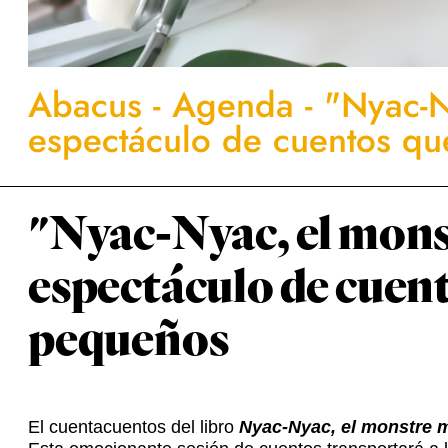
Abacus
-
Agenda
-
"Nyac-N
espectáculo de cuentos qu
"Nyac-Nyac, el mons
espectáculo de cuent
pequeños
El cuentacuentos del libro
Nyac-Nyac, el monstre m