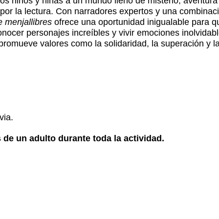
s niños y niñas a un mundo lleno de misterio, aventura 
 por la lectura. Con narradores expertos y una combinac
 menjallibres
ofrece una oportunidad inigualable para 
ocer personajes increíbles y vivir emociones inolvidabl
promueve valores como la solidaridad, la superación y l
via.
de un adulto durante toda la actividad.