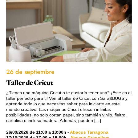
26 de septiembre
Taller de Cricut
¿Tienes una máquina Cricut o te gustaría tener una? ¡Este es el
taller perfecto para ti! Ven al taller de Cricut con Sara&BUGS y
aprende todo lo que necesitas saber para iniciarte en este
mundo creativo. Las máquinas Cricut ofrecen infinitas
posibilidades: no solo cortan papel, sino también vinilo, fieltro,
cartulina e incluso madera. Además, pueden […]
26/09/2026
de
11:00
a
13:00h
-
Abacus Tarragona
17/10/2026
de
17:00
a
19:00h
-
Abacus Granollers