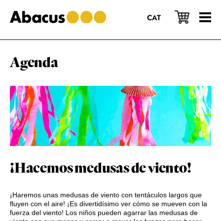
Saltar
Saltar
Saltar
al
a
al
CAT
contenido
la
pie
principal
barra
de
lateral
página
principal
Agenda
¡Hacemos medusas de viento!
¡Haremos unas medusas de viento con tentáculos largos que
fluyen con el aire! ¡Es divertidísimo ver cómo se mueven con la
fuerza del viento! Los niños pueden agarrar las medusas de