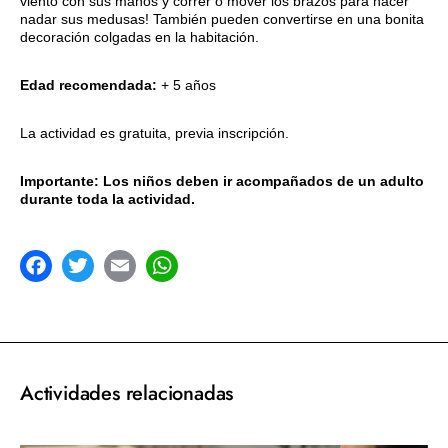
viento con sus manos y correr o mover los brazos para hacer
nadar sus medusas! También pueden convertirse en una bonita
decoración colgadas en la habitación.
Edad recomendada:
+ 5 años
La actividad es gratuita, previa inscripción.
Importante: Los niños deben ir acompañados de un adulto
durante toda la actividad.
acebook
Twitter
Email
WhatsApp
Actividades relacionadas