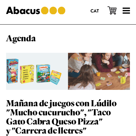
Saltar
Saltar
Saltar
al
a
al
CAT
contenido
la
pie
principal
barra
de
lateral
página
principal
Agenda
Mañana de juegos con Lúdilo
"Mucho cucurucho", "Taco
Gato Cabra Queso Pizza"
y "Carrera de lletres"