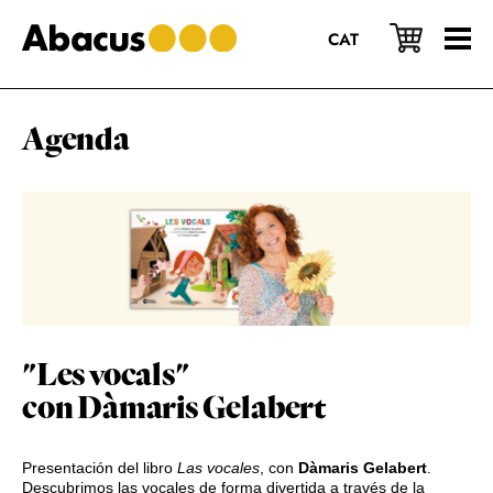
Saltar
Saltar
Saltar
al
a
al
CAT
contenido
la
pie
principal
barra
de
lateral
página
principal
Agenda
"Les vocals"
con Dàmaris Gelabert
Presentación del libro
Las vocales
, con
Dàmaris Gelabert
.
Descubrimos las vocales de forma divertida a través de la