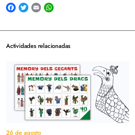
acebook
Twitter
Email
WhatsApp
Actividades relacionadas
26 de agosto