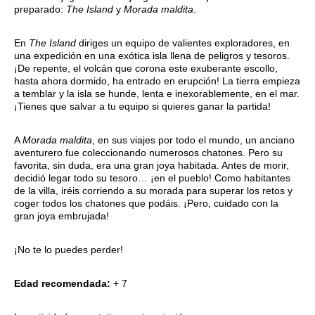
preparado:
The Island
y
Morada maldita
.
En
The Island
diriges un equipo de valientes exploradores, en
una expedición en una exótica isla llena de peligros y tesoros.
¡De repente, el volcán que corona este exuberante escollo,
hasta ahora dormido, ha entrado en erupción! La tierra empieza
a temblar y la isla se hunde, lenta e inexorablemente, en el mar.
¡Tienes que salvar a tu equipo si quieres ganar la partida!
A
Morada maldita
, en sus viajes por todo el mundo, un anciano
aventurero fue coleccionando numerosos chatones. Pero su
favorita, sin duda, era una gran joya habitada. Antes de morir,
decidió legar todo su tesoro… ¡en el pueblo! Como habitantes
de la villa, iréis corriendo a su morada para superar los retos y
coger todos los chatones que podáis. ¡Pero, cuidado con la
gran joya embrujada!
¡No te lo puedes perder!
Edad recomendada:
+ 7