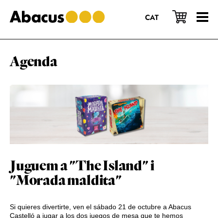
Saltar
Saltar
Saltar
al
a
al
CAT
contenido
la
pie
principal
barra
de
lateral
página
principal
Agenda
Juguem a "The Island" i
"Morada maldita"
Si quieres divertirte, ven el sábado 21 de octubre a Abacus
Castelló a jugar a los dos juegos de mesa que te hemos