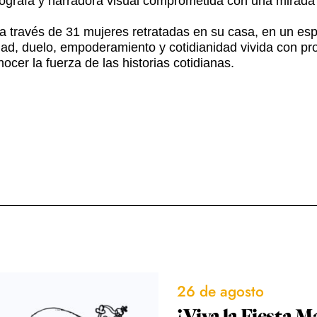
otógrafa y narradora visual comprometida con una mirada 
 través de 31 mujeres retratadas en su casa, en un esp
idad, duelo, empoderamiento y cotidianidad vivida con pr
cer la fuerza de las historias cotidianas.
26 de agosto
¡Viva la Fiesta M