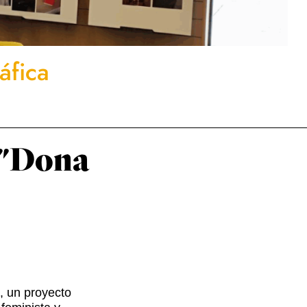
áfica
a "Dona
, un proyecto