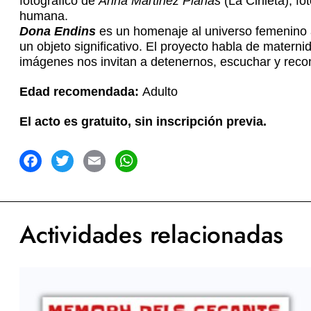
fotográfico de
Anna Martinez Planas
(La Cirileta), f
humana.
Dona Endins
es un homenaje al universo femenino a
un objeto significativo. El proyecto habla de matern
imágenes nos invitan a detenernos, escuchar y recono
Edad recomendada:
Adulto
El acto es gratuito,
sin inscripción previa.
acebook
Twitter
Email
WhatsApp
Actividades relacionadas