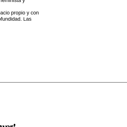
feminista y
acio propio y con
ofundidad. Las
ayor!