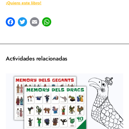
¡Quiero este libro!
acebook
Twitter
Email
WhatsApp
Actividades relacionadas