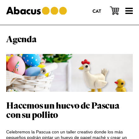
Saltar
Saltar
Saltar
al
a
al
CAT
contenido
la
pie
principal
barra
de
lateral
página
principal
Agenda
Hacemos un huevo de Pascua
con su pollito
Celebremos la Pascua con un taller creativo donde los más
pequeños podrán pintar un huevo de papel maché y crear un