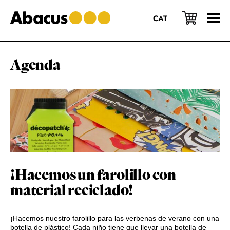
Saltar
Saltar
Saltar
al
a
al
CAT
contenido
la
pie
principal
barra
de
lateral
página
principal
Agenda
¡Hacemos un farolillo con
material reciclado!
¡Hacemos nuestro farolillo para las verbenas de verano con una
botella de plástico! Cada niño tiene que llevar una botella de