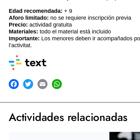
Edad recomendada:
+ 9
Aforo limitado:
no se requiere inscripción previa
Precio:
actividad gratuita
Materiales:
todo el material está incluido
Importante:
Los menores deben ir acompañados por u
l’activitat.
acebook
Twitter
Email
WhatsApp
Actividades relacionadas