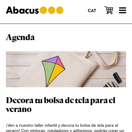
Saltar
Saltar
Saltar
al
a
al
CAT
contenido
la
pie
principal
barra
de
lateral
página
principal
Agenda
Decora tu bolsa de tela para el
verano
¡Ven a nuestro taller infantil y decora tu bolsa de tela para el
verano! Con pinturas, rotuladores y adhesivos, podrás crear un