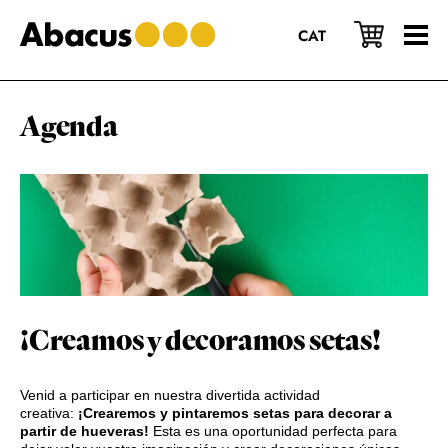
Saltar
Saltar
Saltar
al
a
al
CAT
contenido
la
pie
principal
barra
de
lateral
página
principal
Agenda
¡Creamos y decoramos setas!
Venid a participar en nuestra divertida actividad
creativa:
¡Crearemos y pintaremos setas para decorar a
partir de hueveras!
Esta es una oportunidad perfecta para