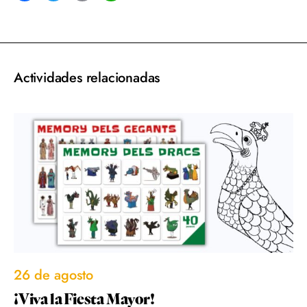
acebook
Twitter
Email
WhatsApp
Actividades relacionadas
26 de agosto
¡Viva la Fiesta Mayor!