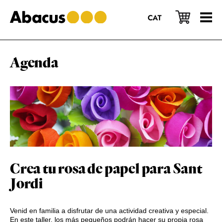
Saltar
Saltar
Saltar
al
a
al
CAT
contenido
la
pie
principal
barra
de
lateral
página
principal
Agenda
Crea tu rosa de papel para Sant
Jordi
Venid en familia a disfrutar de una actividad creativa y especial.
En este taller, los más pequeños podrán hacer su propia rosa