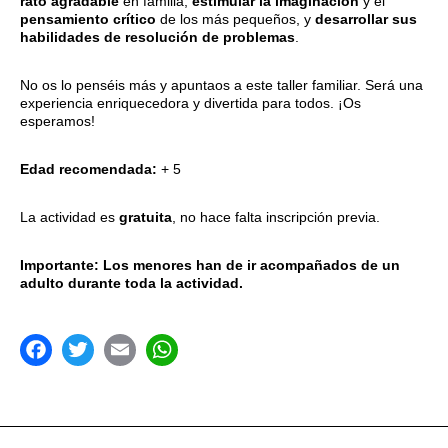
rato agradable
en familia,
estimular la imaginación
y el
pensamiento crítico
de los más pequeños, y
desarrollar sus
habilidades de resolución de problemas
.
No os lo penséis más y apuntaos a este taller familiar. Será una
experiencia enriquecedora y divertida para todos. ¡Os
esperamos!
Edad recomendada:
+ 5
La actividad es
gratuita
, no hace falta inscripción previa.
Importante: Los menores han de ir acompañados de un
adulto durante toda la actividad.
acebook
Twitter
Email
WhatsApp