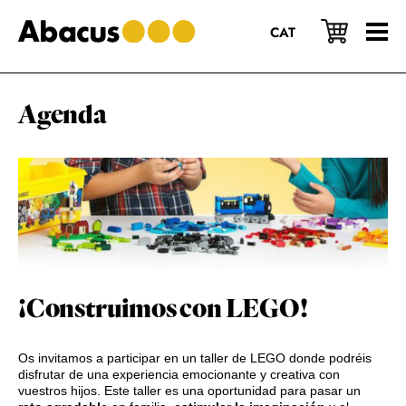
Saltar
Saltar
Saltar
al
a
al
CAT
contenido
la
pie
principal
barra
de
lateral
página
principal
Agenda
¡Construimos con LEGO!
Os invitamos a participar en un taller de LEGO donde podréis
disfrutar de una experiencia emocionante y creativa con
vuestros hijos. Este taller es una oportunidad para pasar un