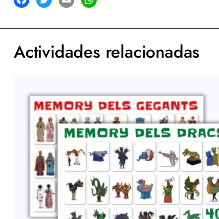
acebook
Twitter
Email
WhatsApp
Actividades relacionadas