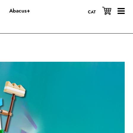
Abacus+
CAT