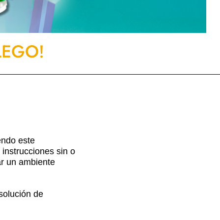
 LEGO!
endo este
instrucciones sin o
ear un ambiente
esolución de