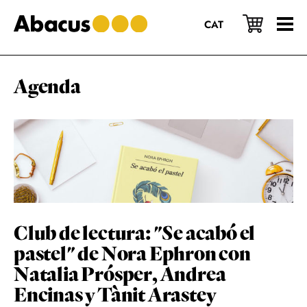
Saltar
Saltar
Saltar
al
a
al
CAT
contenido
la
pie
principal
barra
de
lateral
página
principal
Agenda
Club de lectura: "Se acabó el
pastel" de Nora Ephron con
Natalia Prósper, Andrea
Encinas y Tànit Arastey