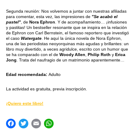
Segunda reunión: Nos volvemos a juntar con nuestras afiliadas
para comentar, esta vez, las impresiones de
"Se acabó el
pastel"
, de
Nora Ephron
. Y de acompañamiento… ¡infusiones
y pastitas! Un bestseller resonante que se inspira en la relación
de Ephron con Carl Bernstein, el famoso reportero que investigó
el caso
Watergate
. He aquí la única novela de Nora Ephron,
una de las periodistas neoyorquinas más agudas y brillantes: un
libro muy divertido, a veces agridulce, escrito con un humor que
se ha comparado con el de
Woody Allen
,
Philip Roth
y
Erica
Jong
. Trata del naufragio de un matrimonio aparentemente…
Edad recomendada:
Adulto
La actividad es gratuita, previa inscripción.
¡Quiero este libro!
acebook
Twitter
Email
WhatsApp