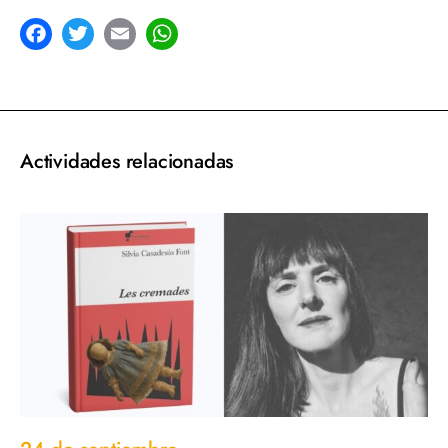
acebook
Twitter
Email
WhatsApp
Actividades relacionadas