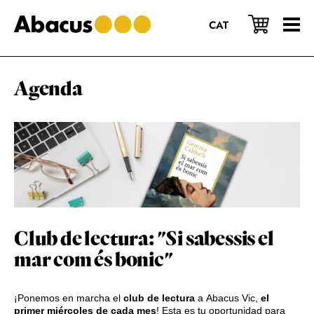
Saltar
Saltar
Saltar
al
a
al
CAT
contenido
la
pie
principal
barra
de
lateral
página
principal
Agenda
Club de lectura: "Si sabessis el
mar com és bonic"
¡Ponemos en marcha el
club de lectura
a Abacus Vic,
el
primer miércoles de cada mes
! Esta es tu oportunidad para