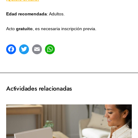
Edad recomendada
: Adultos.
Acto
gratuito
, es necesaria inscripción previa.
acebook
Twitter
Email
WhatsApp
Actividades relacionadas