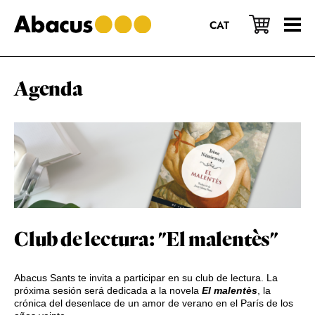
Saltar
Saltar
Saltar
al
a
al
CAT
contenido
la
pie
principal
barra
de
lateral
página
principal
Agenda
Club de lectura: "El malentès"
Abacus Sants te invita a participar en su club de lectura. La
próxima sesión será dedicada a la novela
El malentè
s
, la
crónica del desenlace de un amor de verano en el París de los