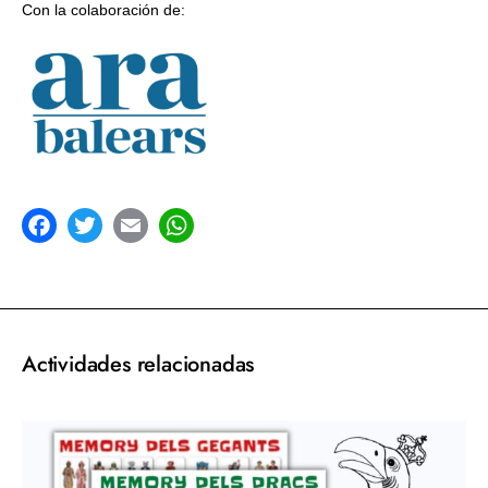
Con la colaboración de:
acebook
Twitter
Email
WhatsApp
Actividades relacionadas