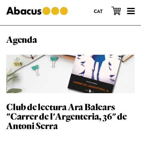
Saltar
Saltar
Saltar
al
a
al
CAT
contenido
la
pie
principal
barra
de
lateral
página
principal
Agenda
Club de lectura Ara Balears
"Carrer de l'Argenteria, 36" de
Antoni Serra