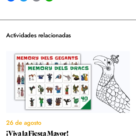
acebook
Twitter
Email
WhatsApp
Actividades relacionadas
26 de agosto
¡Viva la Fiesta Mayor!