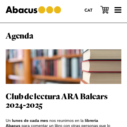
Saltar
Saltar
Saltar
al
a
al
CAT
contenido
la
pie
principal
barra
de
lateral
página
principal
Agenda
Club de lectura ARA Balears
2024-2025
Un
lunes de cada mes
nos reunimos en la
libreria
Abacus
para comentar un libro con otras personas que lo