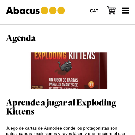
Saltar
Saltar
Saltar
al
a
al
CAT
contenido
la
pie
principal
barra
de
lateral
página
principal
Agenda
Aprende a jugar al Exploding
Kittens
Juego de cartas de Asmodee donde los protagonistas son
gatos, cabras, explosiones y rayos láser, y que requiere el uso