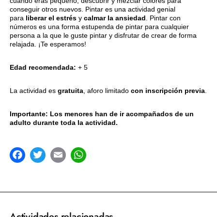
cuando eras pequeño, descubrir y mezclar colores para
conseguir otros nuevos. Pintar es una actividad genial
para
liberar el estrés
y
calmar la ansiedad
. Pintar con
números es una forma estupenda de pintar para cualquier
persona a la que le guste pintar y disfrutar de crear de forma
relajada. ¡Te esperamos!
Edad recomendada:
+ 5
La actividad es
gratuita
, aforo limitado
con inscripción previa
.
Importante: Los menores han de ir acompañados de un
adulto durante toda la actividad.
acebook
Twitter
Email
WhatsApp
Actividades relacionadas