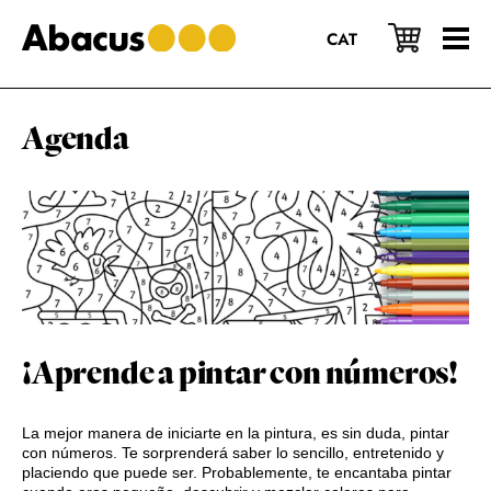
Saltar
Saltar
Saltar
al
a
al
CAT
contenido
la
pie
principal
barra
de
lateral
página
principal
Agenda
¡Aprende a pintar con números!
La mejor manera de iniciarte en la pintura, es sin duda, pintar
con números. Te sorprenderá saber lo sencillo, entretenido y
placiendo que puede ser. Probablemente, te encantaba pintar