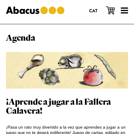
Saltar
Saltar
Saltar
al
a
al
CAT
contenido
la
pie
principal
barra
de
lateral
página
principal
Agenda
¡Aprende a jugar a la Fallera
Calavera!
¡Pasa un rato muy divertido a la vez que aprendes a jugar a un
juego que no te dejará indiferente! Juego de cartas, editado en