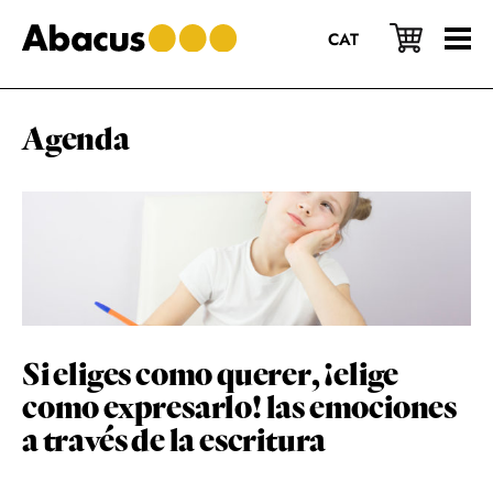
Saltar
Saltar
Saltar
al
a
al
CAT
contenido
la
pie
principal
barra
de
lateral
página
principal
Agenda
Si eliges como querer, ¡elige
como expresarlo! las emociones
a través de la escritura